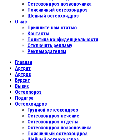
Остеохондроз позвоночника
Поясничный остеохондроз
Шейный остеохондроз
О нас
Пришлите нам статью
Контакты
Политика конфиденциальности
Отключить рекламу
Рекламодателям
Главная
Артрит
Артроз
Бурсит
Вывих
Остеопороз
Подагра
Остеохондроз
Грудной остеохондроз
Остеохондроз лечение
Остеохондроз отделы
Остеохондроз позвоночника
Поясничный остеохондроз
Шейный остеохондроз