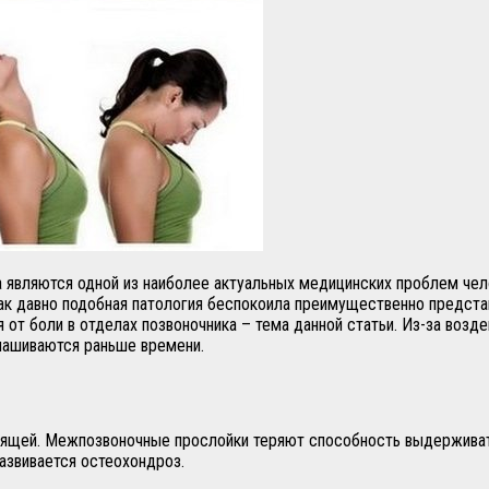
ба являются одной из наиболее актуальных медицинских проблем ч
так давно подобная патология беспокоила преимущественно предста
от боли в отделах позвоночника – тема данной статьи. Из-за возде
знашиваются раньше времени.
рящей. Межпозвоночные прослойки теряют способность выдерживать
азвивается остеохондроз.