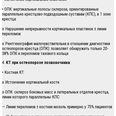
• ОПК: вертикальные полосы склероза, ориентированные
параллельно крестцово-подвздошным суставам (КПС), в 1 зоне
крестца:
о Нарушение непрерывности кортикальных пластинок ± линии
переломов
о Рентгенография малочувствительна в отношении диагностики
остеопороза крестца (ОПК): позволяет обнаружить только 20-
38% ОПК и переломов тазового кольца
4.
КТ при остеопорозе позвоночника
:
• Костная КТ:
о Истончение кортикальной кости
о ОПК: склероз боковых масс и латеральных отделов крестца,
линии которого параллельны КПС:
— Линии переломов ± костная мозоль примерно у 75% пациентов