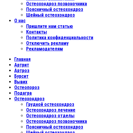
Остеохондроз позвоночника
Поясничный остеохондроз
Шейный остеохондроз
О нас
Пришлите нам статью
Контакты
Политика конфиденциальности
Отключить рекламу
Рекламодателям
Главная
Артрит
Артроз
Бурсит
Вывих
Остеопороз
Подагра
Остеохондроз
Грудной остеохондроз
Остеохондроз лечение
Остеохондроз отделы
Остеохондроз позвоночника
Поясничный остеохондроз
Шейный остеохондроз