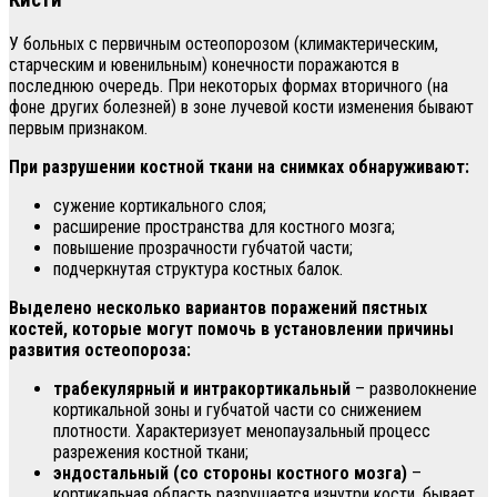
Кисти
У больных с первичным остеопорозом (климактерическим,
старческим и ювенильным) конечности поражаются в
последнюю очередь. При некоторых формах вторичного (на
фоне других болезней) в зоне лучевой кости изменения бывают
первым признаком.
При разрушении костной ткани на снимках обнаруживают:
сужение кортикального слоя;
расширение пространства для костного мозга;
повышение прозрачности губчатой части;
подчеркнутая структура костных балок.
Выделено несколько вариантов поражений пястных
костей, которые могут помочь в установлении причины
развития остеопороза:
трабекулярный и интракортикальный
– разволокнение
кортикальной зоны и губчатой части со снижением
плотности. Характеризует менопаузальный процесс
разрежения костной ткани;
эндостальный (со стороны костного мозга)
–
кортикальная область разрушается изнутри кости, бывает