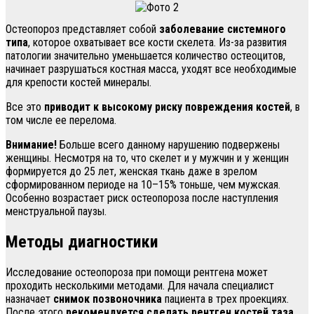
Остеопороз представляет собой
заболевание системного
типа
, которое охватывает все кости скелета. Из-за развития
патологии значительно уменьшается количество остеоцитов,
начинает разрушаться костная масса, уходят все необходимые
для крепости костей минералы.
Все это
приводит к высокому риску повреждения костей
, в
том числе ее перелома.
Внимание!
Больше всего данному нарушению подвержены
женщины. Несмотря на то, что скелет и у мужчин и у женщин
формируется до 25 лет, женская ткань даже в зрелом
сформированном периоде на 10–15% тоньше, чем мужская.
Особенно возрастает риск остеопороза после наступления
менструальной паузы.
Методы диагностики
Исследование остеопороза при помощи рентгена может
проходить несколькими методами. Для начала специалист
назначает
снимок позвоночника
пациента в трех проекциях.
После этого
рекомендуется сделать рентген костей таза,