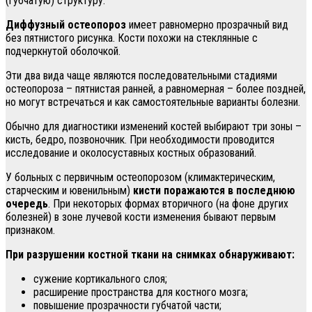
(губчатую) структуру.
Диффузный остеопороз
имеет равномерно прозрачный вид
без пятнистого рисунка. Кости похожи на стеклянные с
подчеркнутой оболочкой.
Эти два вида чаще являются последовательными стадиями
остеопороза – пятнистая ранней, а равномерная – более поздней,
но могут встречаться и как самостоятельные варианты болезни.
Обычно для диагностики изменений костей выбирают три зоны –
кисть, бедро, позвоночник. При необходимости проводится
исследование и околосуставных костных образований.
У больных с первичным остеопорозом (климактерическим,
старческим и ювенильным)
кисти поражаются в последнюю
очередь
. При некоторых формах вторичного (на фоне других
болезней) в зоне лучевой кости изменения бывают первым
признаком.
При разрушении костной ткани на снимках обнаруживают:
сужение кортикального слоя;
расширение пространства для костного мозга;
повышение прозрачности губчатой части;